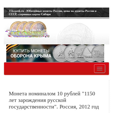
35kopeek.ru - Юбилейные монеты России, цены на монеты России и
СССР, старинные карты Сибири
Toggle
navigatio
Монета номиналом 10 рублей "1150
лет зарождения русской
государственности". Россия, 2012 год