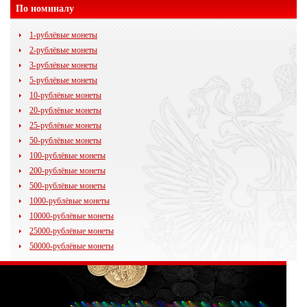
По номиналу
1-рублёвые монеты
2-рублёвые монеты
3-рублёвые монеты
5-рублёвые монеты
10-рублёвые монеты
20-рублёвые монеты
25-рублёвые монеты
50-рублёвые монеты
100-рублёвые монеты
200-рублёвые монеты
500-рублёвые монеты
1000-рублёвые монеты
10000-рублёвые монеты
25000-рублёвые монеты
50000-рублёвые монеты
© 2009 - 2014
35kopeek.ru
Все права защищены.
Любое копирование материалов сайта (в том числе изображений)
перепечатка или последующее распространение возможно только