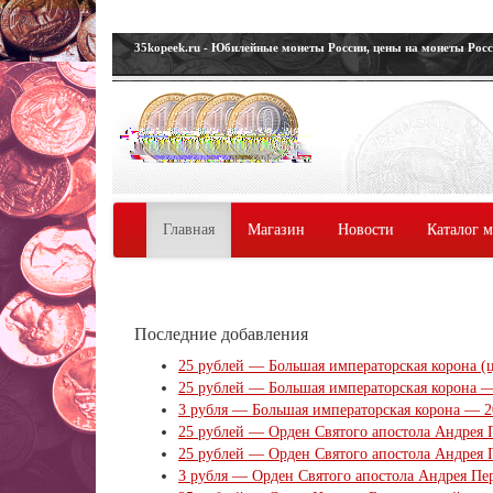
35kopeek.ru - Юбилейные монеты России, цены на монеты Рос
Главная
Магазин
Новости
Каталог 
Последние добавления
25 рублей — Большая императорская корона (ц
25 рублей — Большая императорская корона —
3 рубля — Большая императорская корона — 2
25 рублей — Орден Святого апостола Андрея П
25 рублей — Орден Святого апостола Андрея 
3 рубля — Орден Святого апостола Андрея Пе