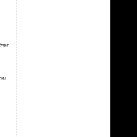
будет
том