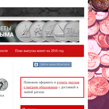
ности
План выпуска монет на 2016 год
Поможем оформить и
купить диплом
о высшем образовании
с доставкой в
любой регион
тся