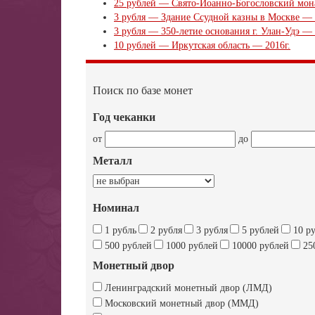
25 рублей — Свято-Иоанно-Богословский мона
3 рубля — Здание Ссудной казны в Москве — 
3 рубля — 350-летие основания г. Улан-Удэ — 
10 рублей — Иркутская область — 2016г.
Поиск по базе монет
Год чеканки
от
до
Металл
Номинал
1 рубль
2 рубля
3 рубля
5 рублей
10 р
500 рублей
1000 рублей
10000 рублей
25
Монетный двор
Ленинградский монетный двор (ЛМД)
Московский монетный двор (ММД)