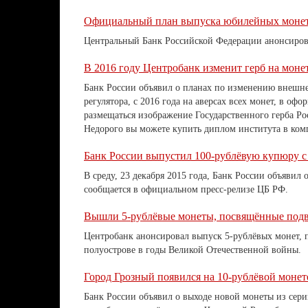
Официальный план выпуска юбилейных монет 
Центральный Банк Российской Федерации анонсирова
В 2016 году Центробанк изменит герб на моне
Банк России объявил о планах по изменению внешне
регулятора, с 2016 года на аверсах всех монет, в оф
размещаться изображение Государственного герба Ро
Недорого вы можете купить диплом института в ко
Банк России выпустил 100-рублёвую купюру 
В среду, 23 декабря 2015 года, Банк России объяви
сообщается в официальном пресс-релизе ЦБ РФ.
Вышли 5-рублёвые монеты, посвящённые подв
Центробанк анонсировал выпуск 5-рублёвых монет,
полуострове в годы Великой Отечественной войны.
Город Грозный появился на 10-рублёвой монет
Банк России объявил о выходе новой монеты из сер