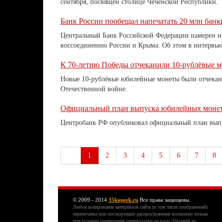
сентября, посвящён столице Чеченской Республики.
Банк России пообещал напечатать 20 млн бан
Центральный Банк Российской Федерации намерен н
воссоединению России и Крыма. Об этом в интервь
К 70-летию Победы отчеканили 10-рублёвые 
Новые 10-рублёвые юбилейные монеты были отчекан
Отечественной войне.
Официальный план выпуска юбилейных монет 
Центробанк РФ опубликовал официальный план выпу
1
2
3
4
5
6
7
8
© 2009 - 2014
35kopeek.ru
Все права защищены.
Любое копирование материалов сайта (в том числе изображений)
перепечатка или последующее распространение возможно только
при условии размещения гиперссылки на www.35kopeek.ru