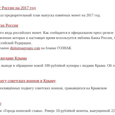
России на 2017 год
л предварительный план выпуска памятных монет на 2017 год.
тах России
го вида российских монет. Как сообщается в официальном пресс-релизе
ормлении которых в настоящее время используется эмблема Банка России, 
ссийской Pедерации.
мпании
diplomsagroups.com
на бланке ГОЗНАК.
с видами Крыма
л о выходе в обращение новой 100-рублёвой купюры с видами Крыма. Об э
игу советских воинов в Крыму
 посвящённых подвигу советских воинов, сражавшихся на Крымском
е
ии «Города воинской славы». Реверс 10-рублёвой монеты, выпущенной 22