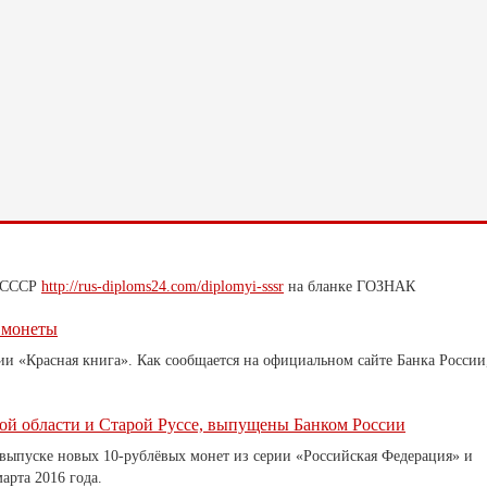
м СССР
http://rus-diploms24.com/diplomyi-sssr
на бланке ГОЗНАК
 монеты
и «Красная книга». Как сообщается на официальном сайте Банка России
ой области и Старой Руссе, выпущены Банком России
выпуске новых 10-рублёвых монет из серии «Российская Федерация» и
арта 2016 года.