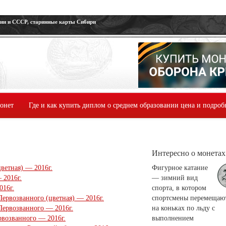
сии и СССР, старинные карты Сибири
монет
Где и как купить диплом о среднем образовании цена и подроб
Интересно о монетах
ветная) — 2016г.
Фигурное катание
 2016г.
— зимний вид
016г.
спорта, в котором
ервозванного (цветная) — 2016г.
спортсмены перемещаю
Первозванного — 2016г.
на коньках по льду с
рвозванного — 2016г.
выполнением