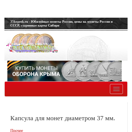
35kopeek.ru - Юбилейные монеты России, цены на монеты России и
СССР, старинные карты Сибири
Toggle
navigatio
Капсула для монет диаметром 37 мм.
Прочее