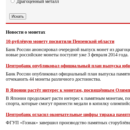
Драгоценный металл
Новости о монетах
10-рублёвую монету посвятили Пензенской области
Банк России анонсировал очередной выпуск монет из драгоц
новые российские монеты поступят уже 3 февраля 2014 года.
Центробанк опубликовал официальный план выпуска юбил
Банк России опубликовал официальный план выпуска памятны
отчеканить 44 монеты различного достоинства.
В Японии растёт интерес к монетам, посвящённым Олим
В Японии продолжает расти интерес к памятным монетам, 
спорта, которые смогут принести медали в копилку олимпий
Центробанк огласил окончательные цифры тиража памят
ФГУП «Гознак» завершил производство памятных сторублёвы