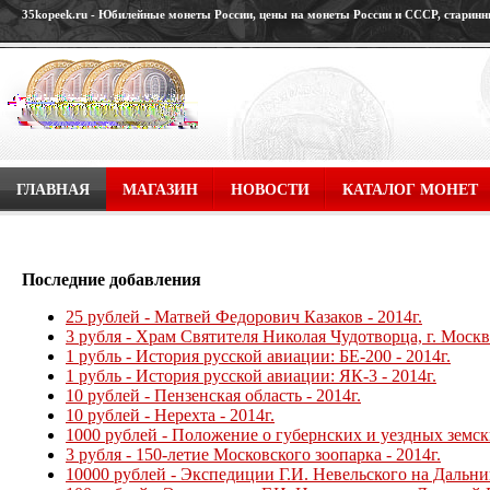
35kopeek.ru - Юбилейные монеты России, цены на монеты России и СССР, старин
ГЛАВНАЯ
МАГАЗИН
НОВОСТИ
КАТАЛОГ МОНЕТ
ГДЕ И КАК КУПИТЬ ДИПЛОМ О СРЕДНЕМ ОБРАЗОВАНИИ Ц
Последние добавления
25 рублей - Матвей Федорович Казаков - 2014г.
3 рубля - Храм Святителя Николая Чудотворца, г. Москва
1 рубль - История русской авиации: БЕ-200 - 2014г.
1 рубль - История русской авиации: ЯК-3 - 2014г.
10 рублей - Пензенская область - 2014г.
10 рублей - Нерехта - 2014г.
1000 рублей - Положение о губернских и уездных земски
3 рубля - 150-летие Московского зоопарка - 2014г.
10000 рублей - Экспедиции Г.И. Невельского на Дальний 