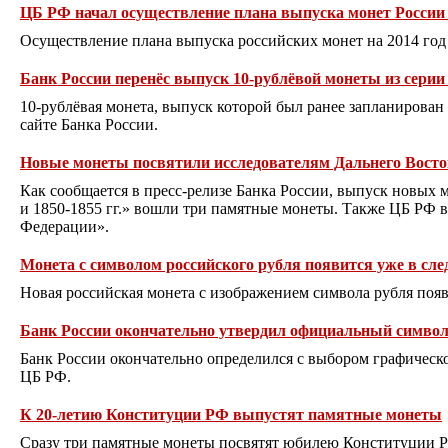
ЦБ РФ начал осуществление плана выпуска монет России 
Осуществление плана выпуска российских монет на 2014 год 
Банк России перенёс выпуск 10-рублёвой монеты из серии
10-рублёвая монета, выпуск которой был ранее запланирован 
сайте Банка России.
Новые монеты посвятили исследователям Дальнего Восто
Как сообщается в пресс-релизе Банка России, выпуск новых 
и 1850-1855 гг.» вошли три памятные монеты. Также ЦБ РФ
Федерации».
Монета с символом российского рубля появится уже в сл
Новая российская монета с изображением символа рубля появ
Банк России окончательно утвердил официальный символ
Банк России окончательно определился с выбором графическо
ЦБ РФ.
К 20-летию Конституции РФ выпустят памятные монеты
Сразу три памятные монеты посвятят юбилею Конституции Ро