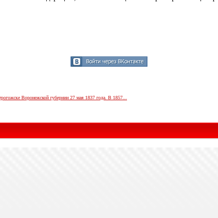
огожске Воронежской губернии 27 мая 1837 года. В 1857...