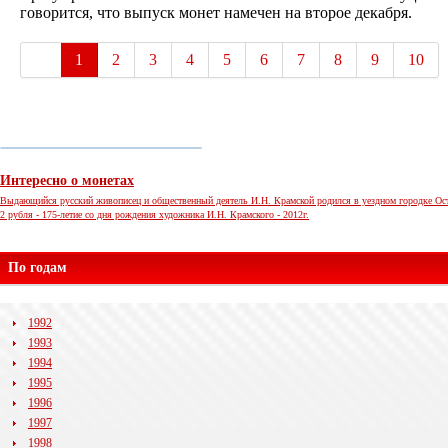
говорится, что выпуск монет намечен на второе декабря.
1
2
3
4
5
6
7
8
9
10
Интересно о монетах
Выдающийся русский живописец и общественный деятель И.Н. Крамской родился в уездном городке Остр
2 рубля - 175-летие со дня рождения художника И.Н. Крамского - 2012г.
По годам
1992
1993
1994
1995
1996
1997
1998