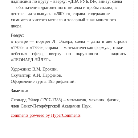
надписями по кругу – вверху: «ДВА РУБЛЯ», внизу: слева
— обозначения драгоценного металла и пробы сплава, в
центре – дата выпуска «2007 г.», справа- содержание
химически чистого металла и товарный знак монетного
двора.
Реверс:
в центре — портрет Л. Эйлера, слева – даты в две строки
«1707» и «1783», справа – математическая формула, ниже –
небесная сфера, вверху по окружности – надпись:
«ЛЕОНАРД ЭЙЛЕР».
Художник: В.М. Ерохин.
Скульптор: А.И. Парфёнов.
Оформление гурта: 195 рифлений.
Заметка:
Леонард Эйлер (1707-1783) – математик, механик, физик,
член Санкт-Петербургской Академии Наук.
comments powered by HyperComments