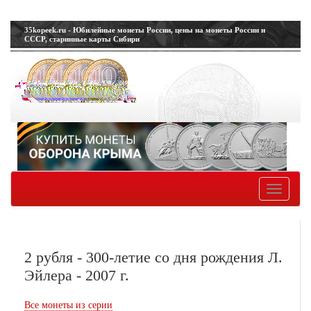
35kopeek.ru - Юбилейные монеты России, цены на монеты России и
СССР, старинные карты Сибири
Toggle
navigatio
2 рубля - 300-летие со дня рождения Л.
Эйлера - 2007 г.
Все монеты из серии