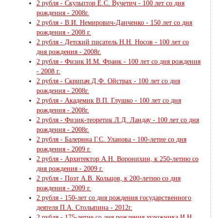
2 рубля - Скульптор Е.С. Вучетич - 100 лет со дня
рождения - 2008г.
2 рубля - В.И. Немирович-Данченко - 150 лет со дня
рождения - 2008 г.
2 рубля - Детский писатель Н.Н. Носов - 100 лет со
дня рождения - 2008г.
2 рубля - Физик И.М. Франк - 100 лет со дня рождения
- 2008 г.
2 рубля - Скрипач Д.Ф. Ойстрах - 100 лет со дня
рождения - 2008г.
2 рубля - Академик В.П. Глушко - 100 лет со дня
рождения - 2008г.
2 рубля - Физик-теоретик Л.Д. Ландау - 100 лет со дня
рождения - 2008г.
2 рубля - Балерина Г.С. Уланова - 100-летие со дня
рождения - 2009 г.
2 рубля - Архитектор А.Н. Воронихин, к 250-летию со
дня рождения - 2009 г.
2 рубля - Поэт А.В. Кольцов, к 200-летию со дня
рождения - 2009 г.
2 рубля - 150-лет со дня рождения государственного
деятеля П.А. Столыпина - 2012г.
2 рубля - 175-летие со дня рождения художника И.Н.