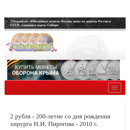
35kopeek.ru - Юбилейные монеты России, цены на монеты России и
СССР, старинные карты Сибири
Toggle
navigatio
2 рубля - 200-летие со дня рождения
хирурга Н.И. Пирогова - 2010 г.