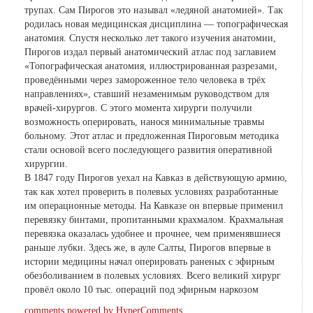
трупах. Сам Пирогов это называл «ледяной анатомией». Так
родилась новая медицинская дисциплина — топографическая
анатомия. Спустя несколько лет такого изучения анатомии,
Пирогов издал первый анатомический атлас под заглавием
«Топографическая анатомия, иллюстрированная разрезами,
проведёнными через замороженное тело человека в трёх
направлениях», ставший незаменимым руководством для
врачей-хирургов. С этого момента хирурги получили
возможность оперировать, нанося минимальные травмы
больному. Этот атлас и предложенная Пироговым методика
стали основой всего последующего развития оперативной
хирургии.
В 1847 году Пирогов уехал на Кавказ в действующую армию,
так как хотел проверить в полевых условиях разработанные
им операционные методы. На Кавказе он впервые применил
перевязку бинтами, пропитанными крахмалом. Крахмальная
перевязка оказалась удобнее и прочнее, чем применявшиеся
раньше лубки. Здесь же, в ауле Салты, Пирогов впервые в
истории медицины начал оперировать раненых с эфирным
обезболиванием в полевых условиях. Всего великий хирург
провёл около 10 тыс. операций под эфирным наркозом
comments powered by HyperComments