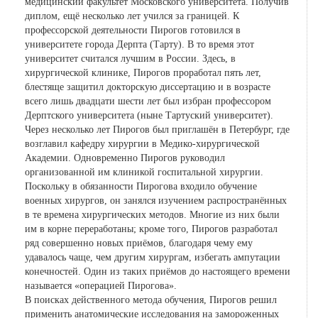
медицинский факультет Московского университета. Получив
диплом, ещё несколько лет учился за границей. К
профессорской деятельности Пирогов готовился в
университете города Дерпта (Тарту). В то время этот
университет считался лучшим в России. Здесь, в
хирургической клинике, Пирогов проработал пять лет,
блестяще защитил докторскую диссертацию и в возрасте
всего лишь двадцати шести лет был избран профессором
Дерптского университета (ныне Тартуский университет).
Через несколько лет Пирогов был приглашён в Петербург, где
возглавил кафедру хирургии в Медико-хирургической
Академии. Одновременно Пирогов руководил
организованной им клиникой госпитальной хирургии.
Поскольку в обязанности Пирогова входило обучение
военных хирургов, он занялся изучением распространённых
в те времена хирургических методов. Многие из них были
им в корне переработаны; кроме того, Пирогов разработал
ряд совершенно новых приёмов, благодаря чему ему
удавалось чаще, чем другим хирургам, избегать ампутации
конечностей. Один из таких приёмов до настоящего времени
называется «операцией Пирогова».
В поисках действенного метода обучения, Пирогов решил
применить анатомические исследования на замороженных