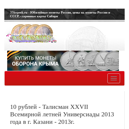
35kopeek.ru - Юбилейные монеты России, цены на монеты России и
СССР, старинные карты Сибири
Toggle
navigatio
10 рублей - Талисман XXVII
Всемирной летней Универсиады 2013
года в г. Казани - 2013г.