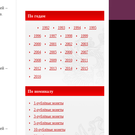
ей –
а.
По годам
1992
1993
1994
1995
1996
1997
1998
1999
2000
2001
2002
2003
2004
2005
2006
2007
2008
2009
2010
2011
ей –
2012
2013
2014
2015
2016
По номиналу
1-рублёвые монеты
2-рублёвые монеты
3-рублёвые монеты
5-рублёвые монеты
ей –
10-рублёвые монеты