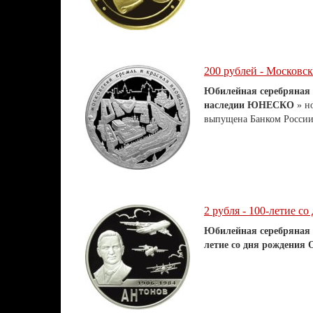
200 рублей - Московск
Юбилейная серебряная
наследии ЮНЕСКО
» н
выпущена Банком России 
2 рубля - 100-летие со
Юбилейная серебряная
летие со дня рождения 