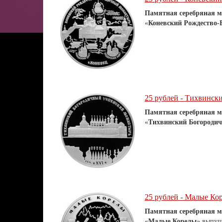
Памятная серебряная м
«
Коневский Рождество
25 рублей - Тихвинск
Памятная серебряная м
«
Тихвинский Богороди
25 рублей - Малые Кор
Памятная серебряная м
«
Малые Корелы
» выпущ