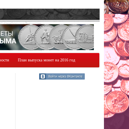
ности
План выпуска монет на 2016 год