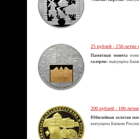
25 рублей - 150-летие
Памятная монета
номин
галереи
» выпущена Банко
200 рублей - 100-лети
Юбилейная золотая мо
выпущена Банком России 