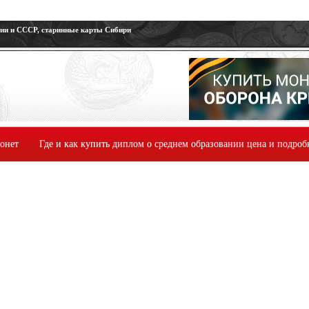
сии и СССР, старинные карты Сибири
монет
Где и как купить диплом о среднем образовании цена и подроб