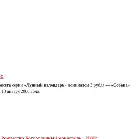
г.
онета
серии
«Лунный календарь»
номиналом 3 рубля —
«Cобака»
10 января 2006 года.
й Рождество-Богородичный монастырь - 2006г.