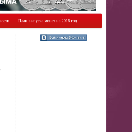
ности
План выпуска монет на 2016 год
,