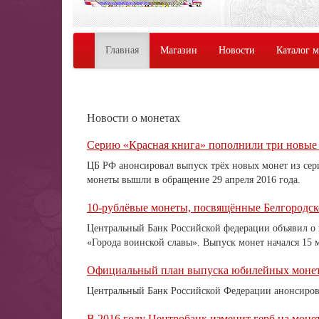
Главная
Магазин
Новости
Каталог 
Новости о монетах
Серию «Красная книга» пополнили три новые
ЦБ РФ анонсировал выпуск трёх новых монет из сери
монеты вышли в обращение 29 апреля 2016 года.
10-рублёвые монеты, посвящённые Белгородск
Центральный Банк Российской федерации объявил о 
«Города воинской славы». Выпуск монет начался 15 м
Официальный план выпуска юбилейных монет 
Центральный Банк Российской Федерации анонсирова
В 2016 году Центробанк изменит герб на моне