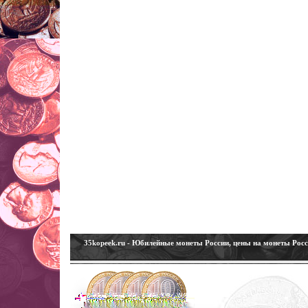
35kopeek.ru - Юбилейные монеты России, цены на монеты Рос