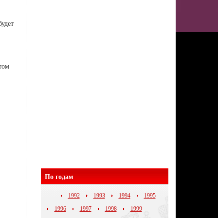
будет
том
По годам
1992
1993
1994
1995
1996
1997
1998
1999