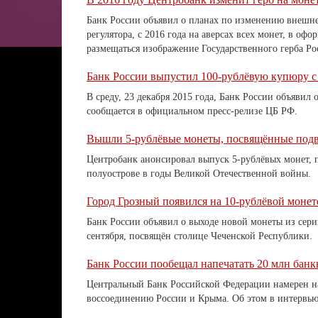
Банк России объявил о планах по изменению внешне
регулятора, с 2016 года на аверсах всех монет, в оф
размещаться изображение Государственного герба Р
Банк России выпустил 100-рублёвую купюру 
В среду, 23 декабря 2015 года, Банк России объяви
сообщается в официальном пресс-релизе ЦБ РФ.
Вышли 5-рублёвые монеты, посвящённые подв
Центробанк анонсировал выпуск 5-рублёвых монет,
полуострове в годы Великой Отечественной войны.
Город Грозный появился на 10-рублёвой монет
Банк России объявил о выходе новой монеты из сер
сентября, посвящён столице Чеченской Республики.
Банк России пообещал напечатать 20 млн бан
Центральный Банк Российской Федерации намерен н
воссоединению России и Крыма. Об этом в интервь