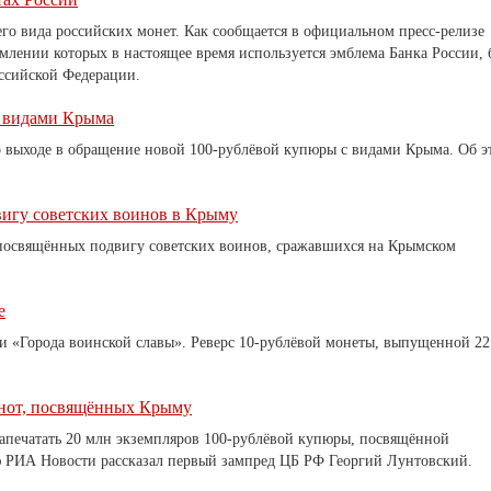
го вида российских монет. Как сообщается в официальном пресс-релизе
ормлении которых в настоящее время используется эмблема Банка России, 
оссийской Федерации.
с видами Крыма
л о выходе в обращение новой 100-рублёвой купюры с видами Крыма. Об э
игу советских воинов в Крыму
 посвящённых подвигу советских воинов, сражавшихся на Крымском
е
ии «Города воинской славы». Реверс 10-рублёвой монеты, выпущенной 22
кнот, посвящённых Крыму
апечатать 20 млн экземпляров 100-рублёвой купюры, посвящённой
ю РИА Новости рассказал первый зампред ЦБ РФ Георгий Лунтовский.