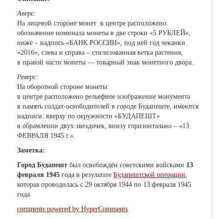
Аверс:
На лицевой стороне монет в центре расположено
обозначение номинала монеты в две строки «5 РУБЛЕЙ»,
ниже – надпись «БАНК РОССИИ», под ней год чеканки
«2016», слева и справа – стилизованная ветка растения,
в правой части монеты — товарный знак монетного двора
.
Реверс:
На оборотной стороне монеты
в центре
расположено
рельефное изображение монумента
в память солдат-освободителей в городе Будапеште, имеются
надписи: вверху по окружности «БУДАПЕШТ»
в обрамлении двух звездочек, внизу горизонтально – «13
ФЕВРАЛЯ 1945 г.»
.
Заметка:
Город Будапешт
был освобождён советскими войсками
13
февраля 1945
года в результате
Будапештской операции
,
которая проводилась с 29 октября 1944 по 13 февраля 1945
года.
comments powered by HyperComments