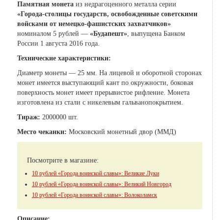
Памятная монета
из недрагоценного металла серии
«Города-столицы государств, освобожденные советскими
войсками от немецко-фашистских захватчиков»
номиналом 5 рублей —
«Будапешт»
, выпущена Банком
России 1 августа 2016 года.
Технические характеристики:
Диаметр монеты — 25 мм.
На лицевой и оборотной сторонах
монет имеется выступающий кант по окружности, боковая
поверхность монет имеет прерывистое рифление
. Монета
изготовлена из стали с никелевым гальванопокрытием.
Тираж:
2000000 шт.
Место чеканки:
Московский монетный двор (ММД)
Посмотрите в магазине:
10 рублей «Города воинской славы»: Великие Луки
10 рублей «Города воинской славы»: Великий Новгород
10 рублей «Города воинской славы»: Волоколамск
Описание: