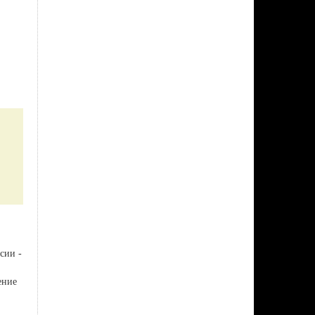
сии -
ение