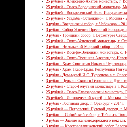
25 рублей - Алексеево-Акатов монастырь, г. Во
25 рублей - Спасо-Бородинский монастырь, Мос
25 рублей - Воскресенский Ново-Иерусалимски
25 рублей - Усадьба «Останкино», г. Москва - 2
3 рубля - Введенский собор, г. Чебоксары - 201
3 рубля - Собор Успения Пресвятой Богородицы
3 рубля - Троицкий собор, г. Верхотурье Сверд
25 рублей - Свято-Успенский монастырь, г. Ста
3 рубля - Никольский Морской собор - 2013г.
25 рублей - Иосифо-Волоцкий монастырь, с. Те
25 рублей - Свято-Троицкая Александро-Невска
3 рубля - Храм Святителя Николая Чудотворца, 
3 рубля - Храм Тхаба-Ерды, Республика Ингуше
3 рубля - Дом-музей И.С. Тургенева в с. Спасс
3 рубля - Церковь Святого Георгия в с. Дзивгис
25 рублей - Старо-Голутвин монастырь в г. Кол
25 рублей - Спасо-Елеазаровский монастырь, П
25 рублей - Исторический музей, г. Москва - 2
3 рубля - Гостиный двор, г. Оренбург - 2014г.
25 рублей — Петровский Путевой дворец, г. М
3 рубля — Софийский собор, г. Тобольск Тюме
3 рубля — Здание железнодорожного вокзала, 
3 рубля — Крестовоздвиженский собор Белого