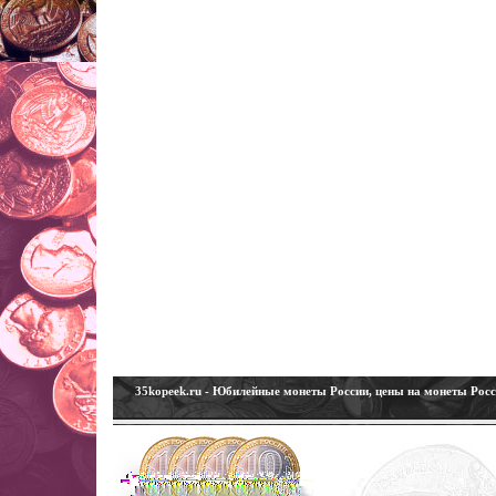
35kopeek.ru - Юбилейные монеты России, цены на монеты Рос