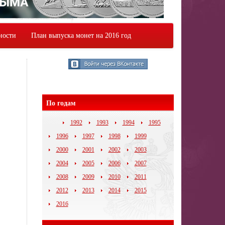
ности
План выпуска монет на 2016 год
По годам
1992
1993
1994
1995
1996
1997
1998
1999
2000
2001
2002
2003
2004
2005
2006
2007
2008
2009
2010
2011
2012
2013
2014
2015
2016