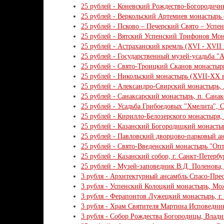
25 рублей - Коневский Рождество-Богородичны
25 рублей - Веркольский Артемиев монастырь (
25 рублей - Псково – Печерский Свято – Успен
25 рублей - Вятский Успенский Трифонов Монас
25 рублей - Астраханский кремль (XVI - XVII в
25 рублей - Государственный музей-усадьба "Ар
25 рублей - Свято-Троицкий Сканов монастырь 
25 рублей - Никольский монастырь (XVII-XX вв
25 рублей - Александро-Свирский монастырь, д
25 рублей - Санаксарский монастырь, п. Санак
25 рублей - Усадьба Грибоедовых "Хмелита", См
25 рублей - Кирилло-Белозерского монастыря, В
25 рублей - Казанский Богородицкий монастырь,
25 рублей - Павловский дворцово-парковый анс
25 рублей - Свято-Введенский монастырь "Опти
25 рублей - Казанский собор, г. Санкт-Петербур
25 рублей - Музей-заповедник В.Д. Поленова, Т
3 рубля - Архитектурный ансамбль Спасо-Преоб
3 рубля - Успенский Колоцкий монастырь, Мож
3 рубля - Ферапонтов Лужецкий монастырь, г.
3 рубля - Храм Святителя Мартина Исповедника
3 рубля - Собор Рождества Богородицы, Владим