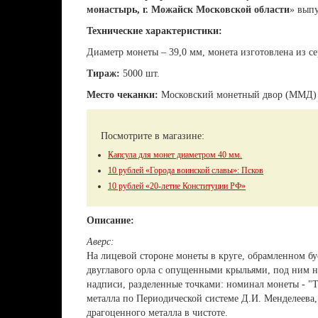
монастырь, г. Можайск Московской области
» вып
Технические характеристики:
Диаметр монеты – 39,0 мм, монета изготовлена из сер
Тираж:
5000 шт.
Место чеканки:
Московский монетный двор (ММД)
Посмотрите в магазине:
Капсула для монет диаметром 40 мм.
10 рублей «Города воинской славы»: Псков
10 рублей «20-летие Конституции РФ»
Описание:
Аверс:
На лицевой стороне монеты в круге, обрамленном б
двуглавого орла с опущенными крыльями, под ним 
надписи, разделенные точками: номинал монеты - "Т
металла по Периодической системе Д.И. Менделеева,
драгоценного металла в чистоте.