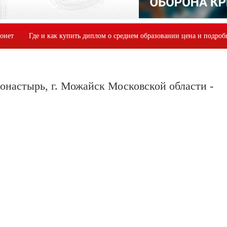
монет
Где и как купить диплом о среднем образовании цена и подроб
онастырь, г. Можайск Московской области -