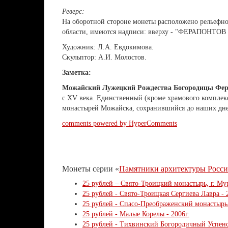
Реверс:
На оборотной стороне монеты расположено рельефн
области, имеются надписи: вверху - "ФЕРАПОН
Художник: Л.А. Евдокимова.
Скульптор: А.И. Молостов.
Заметка:
Можайский Лужецкий Рождества Богородицы Фер
с XV века. Единственный (кроме храмового комплек
монастырей Можайска, сохранившийся до наших дн
comments powered by HyperComments
Монеты серии «
Памятники архитектуры Росс
25 рублей – Свято-Троицкий монастырь, г. Му
25 рублей - Свято-Троицкая Сергиева Лавра - 
25 рублей - Спасо-Преображенский монастырь (
25 рублей - Малые Корелы - 2006г.
25 рублей - Тихвинский Богородичный Успенс