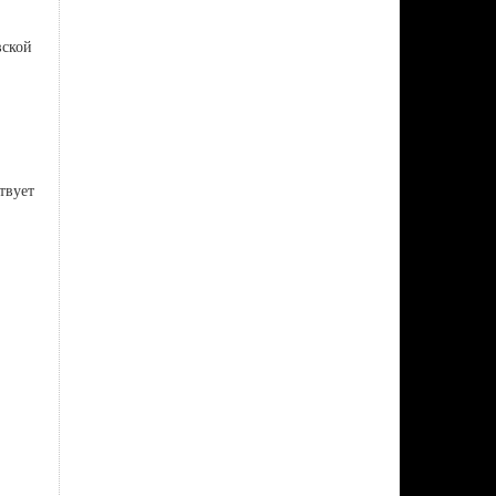
вской
твует