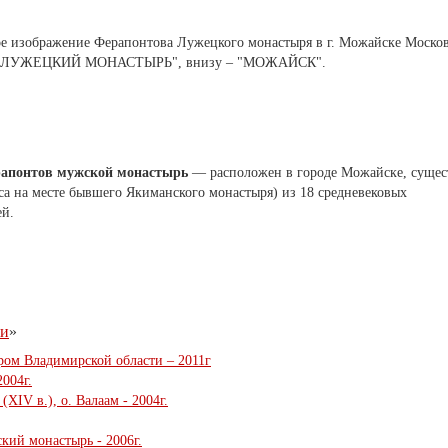
ое изображение Ферапонтова Лужецкого монастыря в г. Можайске Моско
ТОВ ЛУЖЕЦКИЙ МОНАСТЫРЬ", внизу – "МОЖАЙСК".
апонтов мужской монастырь
— расположен в городе Можайске, сущес
са на месте бывшего Якиманского монастыря) из 18 средневековых
ей.
ии
»
ром Владимирской области – 2011г
2004г.
XIV в.), о. Валаам - 2004г.
кий монастырь - 2006г.