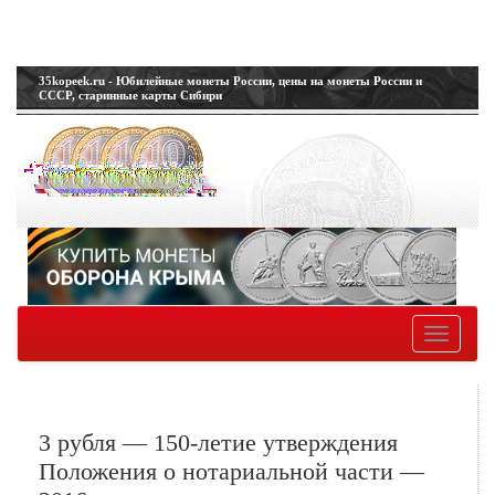
35kopeek.ru - Юбилейные монеты России, цены на монеты России и
СССР, старинные карты Сибири
Toggle
navigatio
3 рубля — 150-летие утверждения
Положения о нотариальной части —