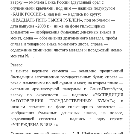
вверху — эмблема Банка России (двуглавый орёл с
опущенными крыльями, под ним — надпись полукругом
«БАНК РОССИИ»), над ней — надпись по кругу:
«ДВАДЦАТЬ ПЯТЬ ТЫСЯЧ РУБЛЕЙ», под эмблемой —
дата выпуска «2008 г.», ниже на фоне гильоширных
элементов — изображения бумажных денежных знаков и
монет, слева — обозначения драгоценного металла, пробы
сплава и товарного знака монетного двора, справа —
содержание химически чистого металла и порядковый номер
монеты №__.
Реверс:
в центре верхнего сегмента — комплекс предприятий
Экспедиции заготовления государственных бумаг, справа —
река с плывущими по ней судами и мост, на втором плане —
очертания архитектурной панорамы г. Санкт-Петербурга,
вверху по окружности — надпись: «ЭКСПЕДИЦИЯ
ЗАГОТОВЛЕНИЯ ГОСУДАРСТВЕННЫХ БУМАГ»; в
нижнем сегменте на фоне гильоширных элементов —
изображения бумажных денежных знаков, на полосе,
разделяющей сегменты — надпись в одну строку:
«УЧРЕЖДЕНА В 1818 г.».
Художники: лицевой стороны — А.Д. Щаблыкин, оборотной