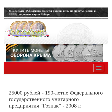
35kopeek.ru - Юбилейные монеты России, цены на монеты России и
СССР, старинные карты Сибири
Toggle
navigatio
25000 рублей - 190-летие Федерального
государственного унитарного
предприятия "Гознак" - 2008 г.