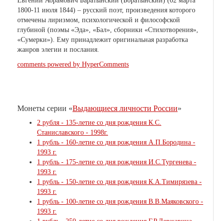
Евгений Абрамович Баратынский (Боратынский) (02 марта
1800-11 июля 1844) – русский поэт, произведения которого
отмечены лиризмом, психологической и философской
глубиной (поэмы «Эда», «Бал», сборники «Стихотворения»,
«Сумерки»). Ему принадлежит оригинальная разработка
жанров элегии и послания.
comments powered by HyperComments
Монеты серии «
Выдающиеся личности России
»
2 рубля - 135-летие со дня рождения К.С.
Станиславского - 1998г.
1 рубль - 160-летие со дня рождения А.П.Бородина -
1993 г.
1 рубль - 175-летие со дня рождения И.С.Тургенева -
1993 г.
1 рубль - 150-летие со дня рождения К.А.Тимирязева -
1993 г.
1 рубль - 100-летие со дня рождения В.В.Маяковского -
1993 г.