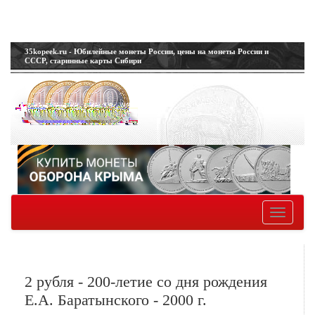
35kopeek.ru - Юбилейные монеты России, цены на монеты России и
СССР, старинные карты Сибири
Toggle
navigatio
2 рубля - 200-летие со дня рождения
Е.А. Баратынского - 2000 г.