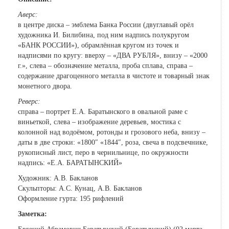
Аверс:
в центре диска – эмблема Банка России (двуглавый орёл
художника И. Билибина, под ним надпись полукругом
«БАНК РОССИИ»), обрамлённая кругом из точек и
надписями по кругу: вверху – «ДВА РУБЛЯ», внизу – «2000
г.», слева – обозначение металла, проба сплава, справа –
содержание драгоценного металла в чистоте и товарный знак
монетного двора.
Реверс:
справа – портрет Е.А. Баратынского в овальной раме с
виньеткой, слева – изображение деревьев, мостика с
колонной над водоёмом, ротонды и грозового неба, внизу –
даты в две строки: «1800″ «1844″, роза, свеча в подсвечнике,
рукописный лист, перо в чернильнице, по окружности
надпись: «Е.А. БАРАТЫНСКИЙ»
Художник: А.В. Бакланов
Скульпторы: А.С. Кунац, А.В. Бакланов
Оформление гурта: 195 рифлений
Заметка: