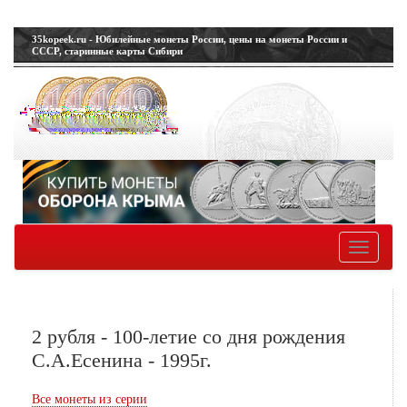
35kopeek.ru - Юбилейные монеты России, цены на монеты России и
СССР, старинные карты Сибири
Toggle
navigatio
2 рубля - 100-летие со дня рождения
С.А.Есенина - 1995г.
Все монеты из серии