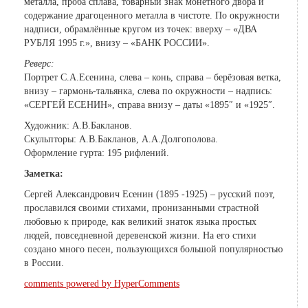
металла, проба сплава, товарный знак монетного двора и
содержание драгоценного металла в чистоте. По окружности
надписи, обрамлённые кругом из точек: вверху – «ДВА
РУБЛЯ 1995 г.», внизу – «БАНК РОССИИ».
Реверс:
Портрет С.А.Есенина, слева – конь, справа – берёзовая ветка,
внизу – гармонь-тальянка, слева по окружности – надпись:
«СЕРГЕЙ ЕСЕНИН», справа внизу – даты «1895″ и «1925″.
Художник: А.В.Бакланов.
Скульпторы: А.В.Бакланов, А.А.Долгополова.
Оформление гурта: 195 рифлений.
Заметка:
Сергей Александрович Есенин (1895 -1925) – русский поэт,
прославился своими стихами, пронизанными страстной
любовью к природе, как великий знаток языка простых
людей, повседневной деревенской жизни. На его стихи
создано много песен, пользующихся большой популярностью
в России.
comments powered by HyperComments