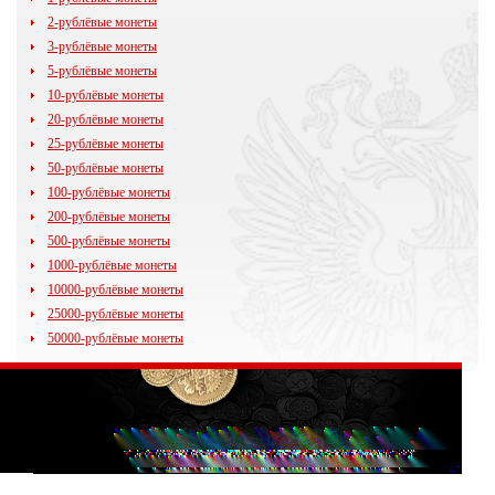
2-рублёвые монеты
3-рублёвые монеты
5-рублёвые монеты
10-рублёвые монеты
20-рублёвые монеты
25-рублёвые монеты
50-рублёвые монеты
100-рублёвые монеты
200-рублёвые монеты
500-рублёвые монеты
1000-рублёвые монеты
10000-рублёвые монеты
25000-рублёвые монеты
50000-рублёвые монеты
© 2009 - 2014
35kopeek.ru
Все права защищены.
Любое копирование материалов сайта (в том числе изображений)
перепечатка или последующее распространение возможно только
при условии размещения гиперссылки на www.35kopeek.ru