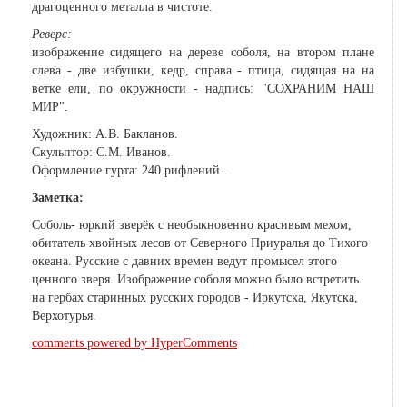
драгоценного металла в чистоте.
Реверс:
изображение сидящего на дереве соболя, на втором плане
слева - две избушки, кедр, справа - птица, сидящая на на
ветке ели, по окружности - надпись: "СОХРАНИМ НАШ
МИР".
Художник: А.В. Бакланов.
Скульптор: С.М. Иванов.
Оформление гурта: 240 рифлений..
Заметка:
Соболь- юркий зверёк с необыкновенно красивым мехом,
обитатель хвойных лесов от Северного Приуралья до Тихого
океана. Русские с давних времен ведут промысел этого
ценного зверя. Изображение соболя можно было встретить
на гербах старинных русских городов - Иркутска, Якутска,
Верхотурья.
comments powered by HyperComments