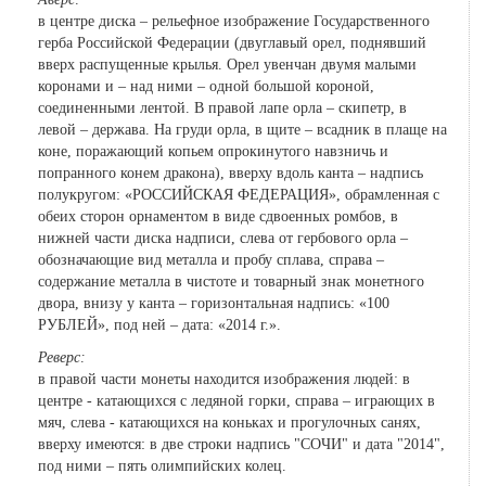
в центре диска – рельефное изображение Государственного
герба Российской Федерации (двуглавый орел, поднявший
вверх распущенные крылья. Орел увенчан двумя малыми
коронами и – над ними – одной большой короной,
соединенными лентой. В правой лапе орла – скипетр, в
левой – держава. На груди орла, в щите – всадник в плаще на
коне, поражающий копьем опрокинутого навзничь и
попранного конем дракона), вверху вдоль канта – надпись
полукругом: «РОССИЙСКАЯ ФЕДЕРАЦИЯ», обрамленная с
обеих сторон орнаментом в виде сдвоенных ромбов, в
нижней части диска надписи, слева от гербового орла –
обозначающие вид металла и пробу сплава, справа –
содержание металла в чистоте и товарный знак монетного
двора, внизу у канта – горизонтальная надпись: «100
РУБЛЕЙ», под ней – дата: «2014 г.».
Реверс:
в правой части монеты находится изображения людей: в
центре - катающихся с ледяной горки, справа – играющих в
мяч, слева - катающихся на коньках и прогулочных санях,
вверху имеются: в две строки надпись "СОЧИ" и дата "2014",
под ними – пять олимпийских колец.