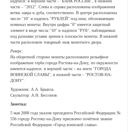
надписи: в верхней части - "БАНК РОССИИ", в нижней
части – "2012". Слева и справа расположены изображения
ветви лавра и дуба, соответственно. В центре расположены
число "10" и надпись "РУБЛЕЙ" под ним, обозначающие
номинал монеты. Внутри цифры "0" имеется защитный
элемент в виде числа "10" и надписи "РУБ", наблюдаемых
под разными углами зрения к плоскости монеты. В нижней
части расположен товарный знак монетного двора.
Реверс:
На оборотной стороне монеты расположено рельефное
изображение герба города Ростова-на-Дону, по окружности
имеются надписи: в верхней части – на ленте "ГОРОДА
ВОИНСКОЙ СЛАВЫ", в нижней части - "РОСТОВ-НА-
ДОНУ".
Художник: А.А. Брынза.
Скульптор: А.Н. Бессонов.
Заметка:
5 мая 2008 года указом президента Российской Федерации №
556 городу Ростову-на-Дону присвоено почётное звание
Российской Федерации «Город воинской славы».